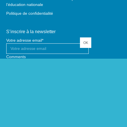
l’éducation nationale
Politique de confidentialité
S’inscrire à la newsletter
Votre adresse email
*
Comments
Ce champ n’est utilisé qu’à des fins de
validation et devrait rester inchangé.
Suivez-nous sur :