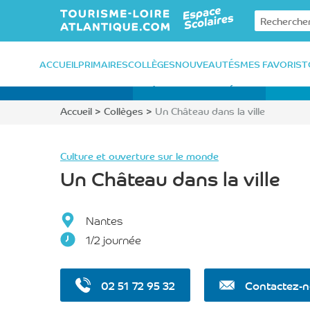
Retour à l'accueil
ACCUEIL
PRIMAIRES
COLLÈGES
NOUVEAUTÉS
MES FAVORIS
T
Accueil
>
Collèges
>
Un Château dans la ville
Culture et ouverture sur le monde
Un Château dans la ville
Nantes
1/2 journée
02 51 72 95 32
Contactez-